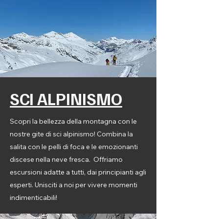
SCI ALPINISMO
Scopri la bellezza della montagna con le
nostre gite di sci alpinismo! Combina la
salita con le pelli di foca e le emozionanti
discese nella neve fresca. Offriamo
escursioni adatte a tutti, dai principianti agli
esperti. Unisciti a noi per vivere momenti
indimenticabili!