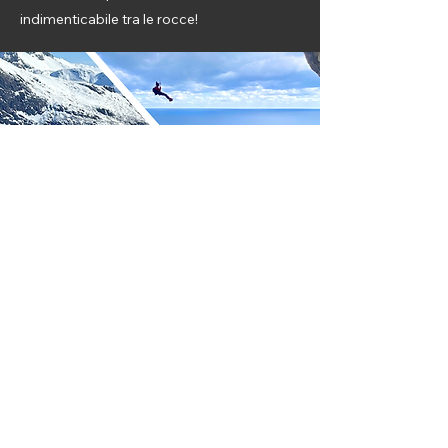
indimenticabile tra le rocce!
VIAGGI
Scopri i nostri viaggi organizzati in
collaborazione con i migliori tour operator!
Ti offriamo esperienze indimenticabili di sci
alpinismo in destinazioni mozzafiato come
la Norvegia e la Georgia.
Inoltre, non perdere l'occasione di